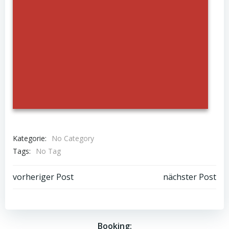
Kategorie:
No Category
Tags:
No Tag
Post
Post
vorheriger Post
nächster Post
navigation
navigation
Booking: