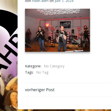
von
robin-adm
on
Juni 7, 2024
Kategorie:
No Category
Tags:
No Tag
Post
vorheriger Post
navigation