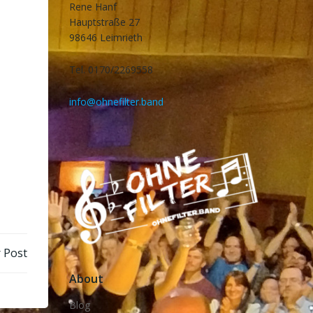
Rene Hanf
Hauptstraße 27
98646 Leimrieth
Tel. 0170/2269558
info@ohnefilter.band
 Post
About
Blog