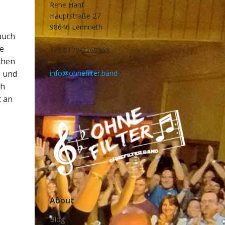
Rene Hanf
Hauptstraße 27
98646 Leimrieth
auch
ie
Tel. 0170/2269558
chen
e und
info@ohnefilter.band
ch
t an
About
Blog