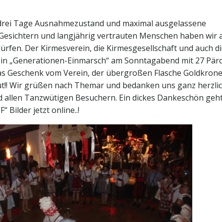
 drei Tage Ausnahmezustand und maximal ausgelassene
Gesichtern und langjährig vertrauten Menschen haben wir 
dürfen. Der Kirmesverein, die Kirmesgesellschaft und auch d
 ein „Generationen-Einmarsch“ am Sonntagabend mit 27 Pär
as Geschenk vom Verein, der übergroßen Flasche Goldkron
eut!! Wir grüßen nach Themar und bedanken uns ganz herzli
d allen Tanzwütigen Besuchern. Ein dickes Dankeschön geh
 Bilder jetzt online..!