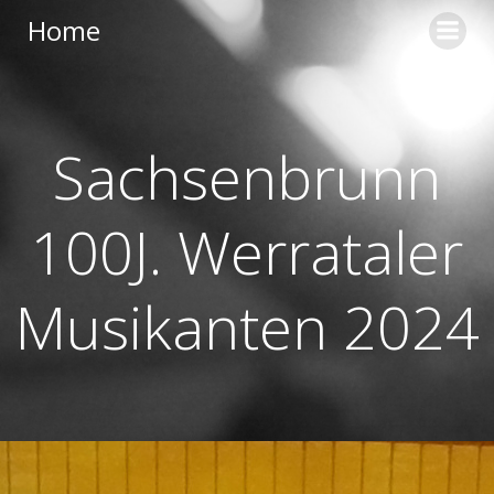
Zum
Home
Inhalt
springen
Sachsenbrunn
100J. Werrataler
Musikanten 2024