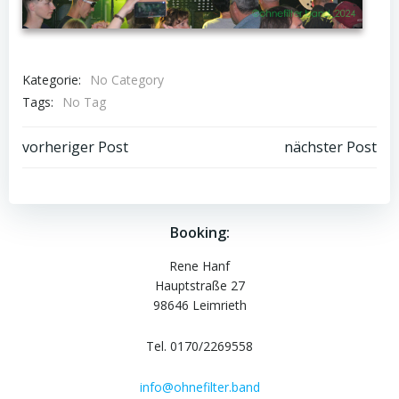
Kategorie:
No Category
Tags:
No Tag
Post
Post
vorheriger Post
nächster Post
navigation
navigation
Booking:
Rene Hanf
Hauptstraße 27
98646 Leimrieth
Tel. 0170/2269558
info@ohnefilter.band