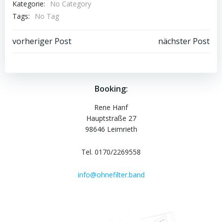
Kategorie:
No Category
Tags:
No Tag
Post
Post
vorheriger Post
nächster Post
navigation
navigation
Booking:
Rene Hanf
Hauptstraße 27
98646 Leimrieth
Tel. 0170/2269558
info@ohnefilter.band