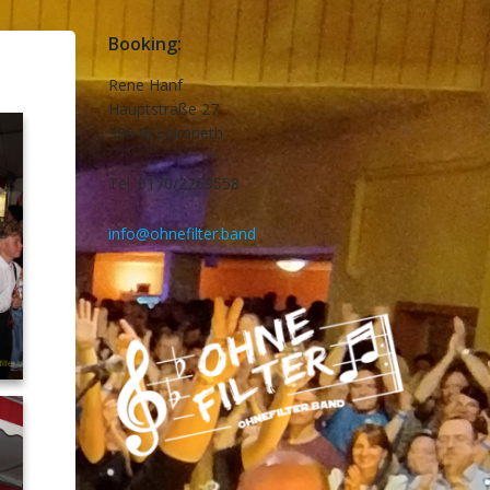
Booking:
Rene Hanf
Hauptstraße 27
98646 Leimrieth
Tel. 0170/2269558
info@ohnefilter.band