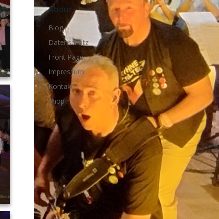
About
Blog
Datenschutz
Front Page
Impressum
Kontakt
Shop